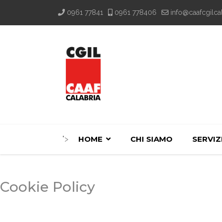
0961 77841
0961 778406
info@caafcgilcal
">
HOME
CHI SIAMO
SERVIZ
Cookie Policy