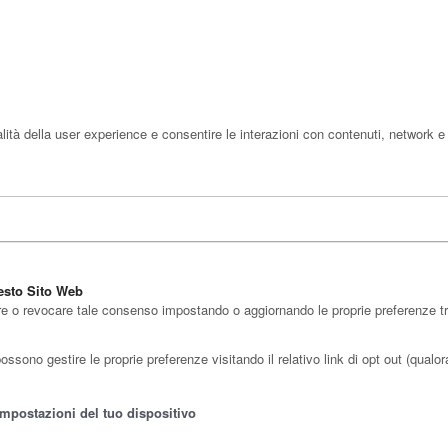
ità della user experience e consentire le interazioni con contenuti, network e 
uesto Sito Web
re o revocare tale consenso impostando o aggiornando le proprie preferenze tram
sono gestire le proprie preferenze visitando il relativo link di opt out (qualora 
impostazioni del tuo dispositivo