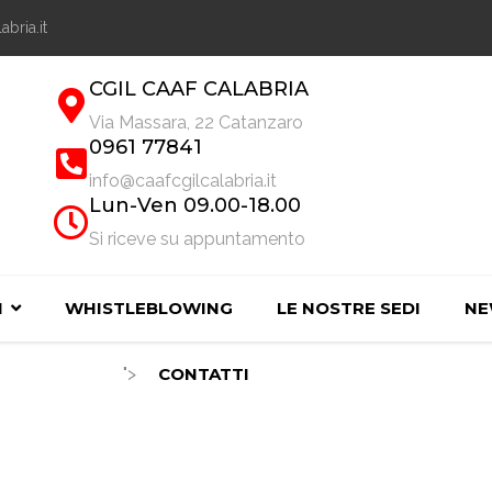
abria.it
CGIL CAAF CALABRIA
Via Massara, 22 Catanzaro
0961 77841
info@caafcgilcalabria.it
Lun-Ven 09.00-18.00
Si riceve su appuntamento
I
WHISTLEBLOWING
LE NOSTRE SEDI
NE
">
CONTATTI