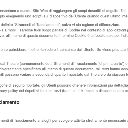
entono a questo Sito Web di raggiungere gli scopi descritti di seguito. Tali t
sempio eseguendo uno script) sul dispositivo dell’Utente quando quest’ultimo in
efinite “Strumenti di Tracciamento”, salvo vi sia ragione di differenziare.
 mobili, sarebbe fuori luogo parlare di Cookie nel contesto di applicazioni pe
 all’interno di questo documento il termine Cookie è utilizzato solo per indic
amento potrebbero, inoltre richiedere il consenso dell’Utente. Se viene presta
al Titolare (comunemente detti Strumenti di Tracciamento “di prima parte”) e S
iversamente specificato all’interno di questo documento, tali terzi hanno acce
ili possono variare a seconda di quanto impostato dal Titolare o da ciascun fo
orie di seguito riportate, gli Utenti possono ottenere informazioni più dettagl
acy policy dei rispettivi fornitori terzi (tramite i link messi a disposizione) o co
cciamento
enti di Tracciamento analoghi per svolgere attività strettamente necessarie a 