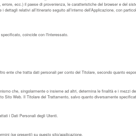
 errore, ecc.) il paese di provenienza, le caratteristiche del browser e del sist
dettagli relativi all’itinerario seguito all’interno dell’Applicazione, con parti
specificato, coincide con l'Interessato.
ltro ente che tratta dati personali per conto del Titolare, secondo quanto espo
rganismo che, singolarmente o insieme ad altri, determina le finalità e i mezzi de
to Sito Web. Il Titolare del Trattamento, salvo quanto diversamente specificato
tati i Dati Personali degli Utenti.
ermini (se presenti) su questo sito/applicazione.